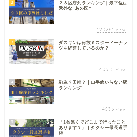
2
２３区序列ランキング｜最下位は
意外な”あの区”
120261
view
3
ダスキンは何故ミスタードーナッ
ツを経営しているのか？
40315
view
4
駒込？田端？｜山手線いらない駅
ランキング
4536
view
5
「1番遠くでどこまで行ったこと
あります？」｜タクシー最長選手
権