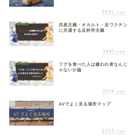
3495
view
6
共産主義・オカルト・反ワクチン
に共通する反科学主義
3441
view
7
フグを食べた人は嫌われ者なんじ
ゃないか論
3014
view
8
AVでよく見る場所マップ
2353
view