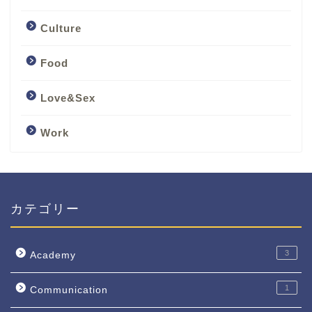
Culture
Food
Love&Sex
Work
カテゴリー
3
Academy
1
Communication