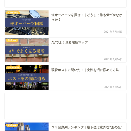
Academy
逆オーパーツを探せ！｜どうして誰も気づかなか
った？
2021年7月16日
Culture
AVでよく見る場所マップ
2021年7月16日
Love&Sex
現役ホストに聞いた！｜女性を沼に嵌める方法
2021年7月16日
Culture
２３区序列ランキング｜最下位は意外な”あの区”