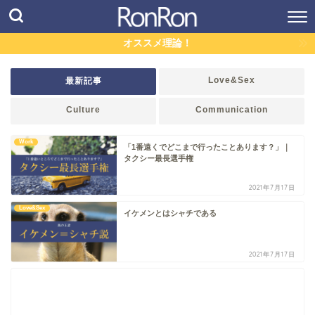
オススメ理論！
Love&Sex
最新記事
Culture
Communication
Work
「1番遠くでどこまで行ったことあります？」｜
タクシー最長選手権
2021年7月17日
Love&Sex
イケメンとはシャチである
2021年7月17日