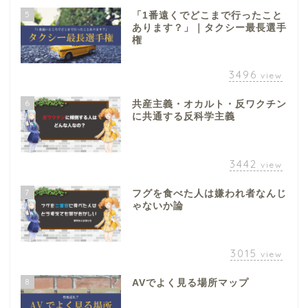
5
「1番遠くでどこまで行ったこと
あります？」｜タクシー最長選手
権
3496
view
6
共産主義・オカルト・反ワクチン
に共通する反科学主義
3442
view
7
フグを食べた人は嫌われ者なんじ
ゃないか論
3015
view
8
AVでよく見る場所マップ