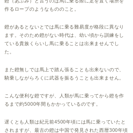
鐙（あぶみ）と言うのは馬に乗る際に足を置く場所を
作るロープのようなもののこと。
鐙があるとないとでは馬に乗る難易度が格段に異なり
ます。そのため鐙がない時代は、幼い頃から訓練をし
ている貴族くらいし馬に乗ることは出来ませんでし
た。
また鐙無しでは馬上で踏ん張ることも出来ないので、
騎乗しながらろくに武器を振るうことも出来ません。
こんな便利な鐙ですが、人類が馬に乗ってから鐙を作
るまで約5000年間もかかっているのです。
遅くとも人類は紀元前4500年頃には馬に乗っていたと
されますが、最古の鐙は中国で発見された西暦300年頃