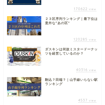
170622
view
2
２３区序列ランキング｜最下位は
意外な”あの区”
120285
view
3
ダスキンは何故ミスタードーナッ
ツを経営しているのか？
40316
view
4
駒込？田端？｜山手線いらない駅
ランキング
4537
view