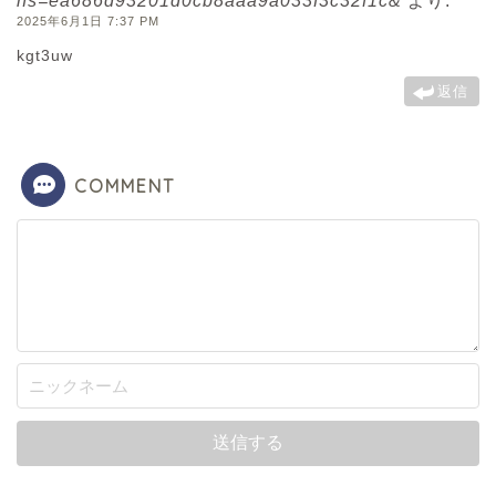
hs=ea686d93201d0cb8aaa9a033f3c32f1c&
より:
2025年6月1日 7:37 PM
kgt3uw
返信
COMMENT