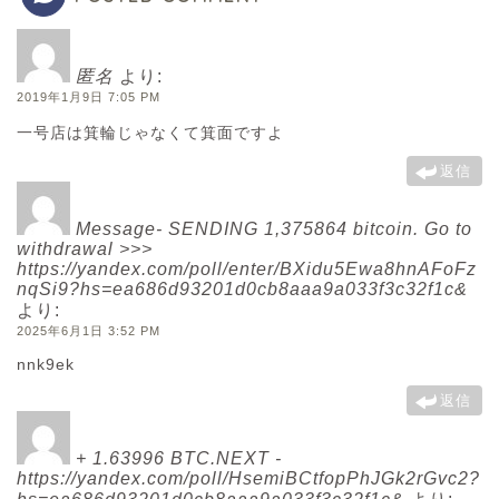
匿名
より:
2019年1月9日 7:05 PM
一号店は箕輪じゃなくて箕面ですよ
返信
Message- SENDING 1,375864 bitcoin. Go to
withdrawal >>>
https://yandex.com/poll/enter/BXidu5Ewa8hnAFoFz
nqSi9?hs=ea686d93201d0cb8aaa9a033f3c32f1c&
より:
2025年6月1日 3:52 PM
nnk9ek
返信
+ 1.63996 BTC.NEXT -
https://yandex.com/poll/HsemiBCtfopPhJGk2rGvc2?