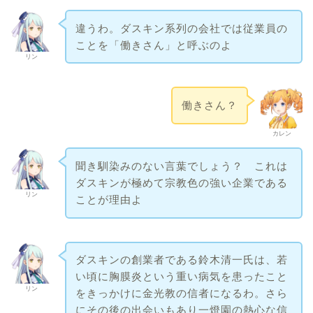
違うわ。ダスキン系列の会社では従業員の
ことを「働きさん」と呼ぶのよ
リン
働きさん？
カレン
聞き馴染みのない言葉でしょう？ これは
ダスキンが極めて宗教色の強い企業である
リン
ことが理由よ
ダスキンの創業者である鈴木清一氏は、若
い頃に胸膜炎という重い病気を患ったこと
リン
をきっかけに金光教の信者になるわ。さら
にその後の出会いもあり一燈園の熱心な信