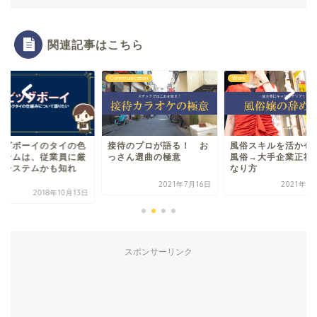
関連記事はこちら
unication
Work
Work
待のプロが語る！ お
風俗スキルを活かせ？｜
LINE PAYを普及さ
さん選曲の極意
風俗→大手企業正社員の
方法を考えよう
なり方
2021年7月16日
2021年7月16日
2018年1
スポンサーリンク